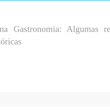
 na Gastronomia: Algumas r
tóricas
yrian Melchior