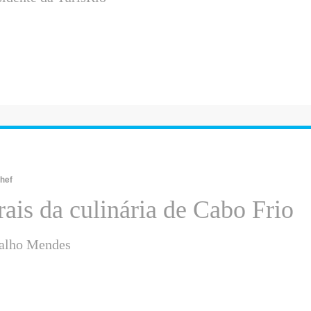
0
Chef
rais da culinária de Cabo Frio
ria Lúcia de Carvalho Men